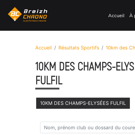
Accueil
À 
Accueil
Résultats Sportifs
10km des Ch
10KM DES CHAMPS-ELYS
FULFIL
10KM DES CHAMPS-ELYSÉES FULFIL
Nom, prénom club ou dossard du coureu