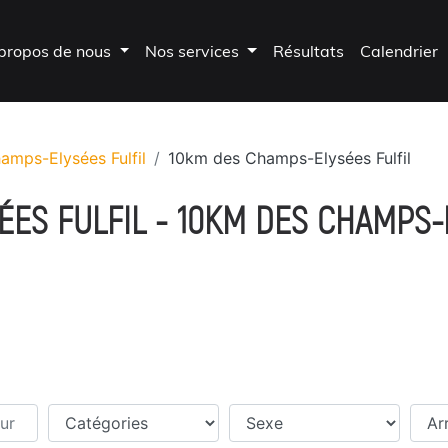
propos de nous
Nos services
Résultats
Calendrier
amps-Elysées Fulfil
10km des Champs-Elysées Fulfil
ÉES FULFIL - 10KM DES CHAMPS-
r
Catégories
Sexe
Temp