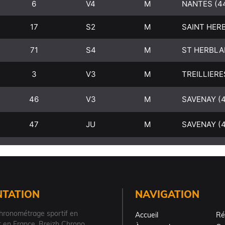
NTATION
NAVIGATION
hronométrage sportif en
Accueil
Ré
 en France, Breizh Chrono